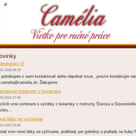
k
|
rss
ovinky
jednávky !!!
01.2026 08:19
 potrebujete s nami kontaktovať alebo objednať tovar , prosím kontaktujte ná
 camelia@camelia.sk. Ďakujeme
rčekové predmety z keramika
04.2016 17:49
zšírili sme sortiment o výrobky z keramiky s motívmy Štúrova a Slovenskéh
klóru...
vé látky na vyšívanie
12.2015 22:06
stali sme nové látky na vyšívanie, podklady pre gobeliny a podlady na šubu !!