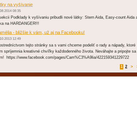
tky na vyšívanie
08.2014 08:35
sekcii Podklady k vyšívaniu pribudli nové látky: Stern Aida, Easy-count Aida 
tka na HARDANGER!!!
mélia - bližšie k vám, už aj na Facebooku!
10.2013 12:49
ostredníctvom tejto stránky sa s vami chceme podeliť o rady a nápady, ktoré
m spríjemnia kreativné chvíľky každodenného života. Neváhajte a pripojte sa
m! https://www.facebook.com/pages/Cam%C3%A9lia/422159341229722
1
2
>