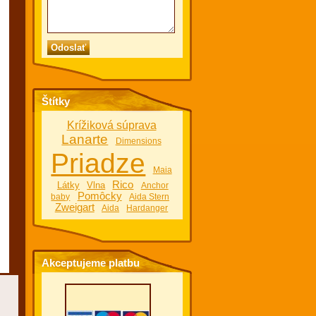
Štítky
Krížiková súprava
Lanarte
Dimensions
Priadze
Maia
Rico
Látky
Vlna
Anchor
Pomôcky
baby
Aida Stern
Zweigart
Aida
Hardanger
Akceptujeme platbu
v obchode