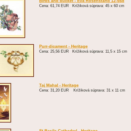
Birds and bucket - Eva Rosenstand 12-668
Cena: 61,74 EUR Krížiková súprava: 45 x 60 cm
Purr-dicament - Heritage
Cena: 25,56 EUR Krížiková súprava: 11,5 x 15 cm
Taj Mahal - Heritage
Cena: 31,20 EUR Krížiková súprava: 31 x 11 cm
St.Basils Cathedral - Heritage