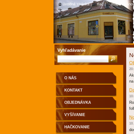
úvodná stránka
|
tlač
|
mapa stráno
Vyhľadávanie
N
Ob
20.
Ak
O NÁS
na
Da
KONTAKT
10.
OBJEDNÁVKA
Ro
fol
VYŠÍVANIE
No
10.
HAČKOVANIE
do