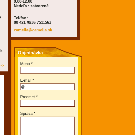
9.00-12.00
Nedeľa : zatvorené
a
Tel/fax :
00 421 /0/36 7511563
camelia@
camelia.
sk
 k
Objednávka
Meno *
>>
E-mail *
Predmet *
Správa *