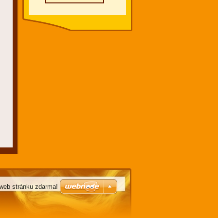
m
 web stránku zdarma!