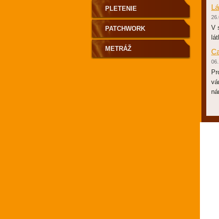
Lá
PLETENIE
26.
V 
PATCHWORK
lá
METRÁŽ
Ca
06.
Pr
vá
ná