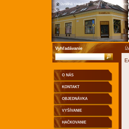
úvodná stránka
|
tlač
|
mapa stráno
Vyhľadávanie
Úv
E
O NÁS
KONTAKT
OBJEDNÁVKA
VYŠÍVANIE
HAČKOVANIE