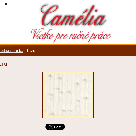
k
|
rss
odná stránka
-
Ecru
cru