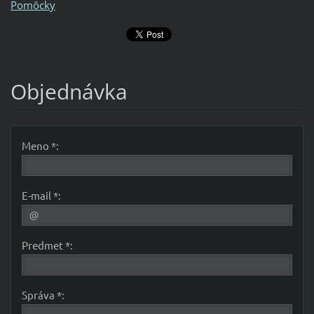
Pomôcky
Objednávka
Meno *:
E-mail *:
Predmet *:
Správa *: