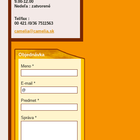
9.00-12.00
Nedeľa : zatvorené
Tel/fax :
00 421 /0/36 7511563
camelia@
camelia.
sk
Objednávka
Meno *
E-mail *
Predmet *
Správa *