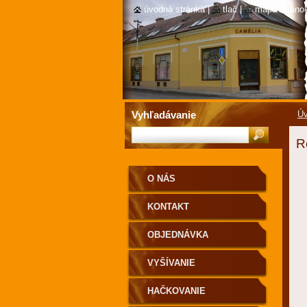
úvodná stránka
|
tlač
|
mapa stráno
Vyhľadávanie
Úv
R
O NÁS
KONTAKT
OBJEDNÁVKA
VYŠÍVANIE
HAČKOVANIE