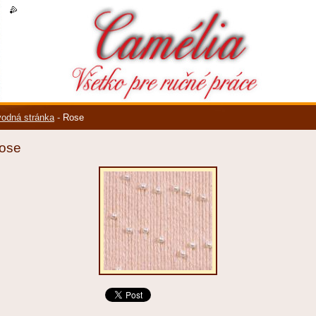
k
|
rss
odná stránka
-
Rose
ose