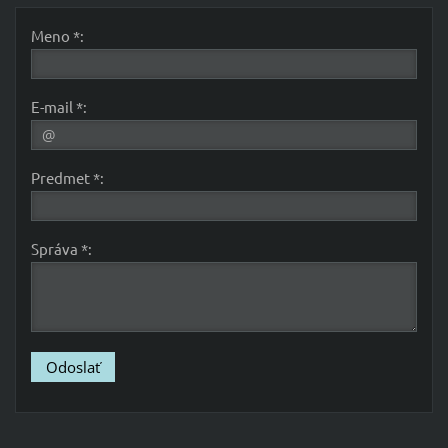
Meno *:
E-mail *:
Predmet *:
Správa *: